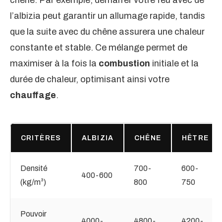
chêne. Par exemple, démarrer votre feu avec de
l’albizia peut garantir un allumage rapide, tandis
que la suite avec du chêne assurera une chaleur
constante et stable. Ce mélange permet de
maximiser à la fois la
combustion
initiale et la
durée de chaleur, optimisant ainsi votre
chauffage
.
CRITÈRES
ALBIZIA
CHÊNE
HÊTRE
Densité
700-
600-
400-600
(kg/m³)
800
750
Pouvoir
4000-
4800-
4200-