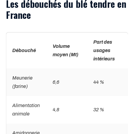
Les débouchés du blé tendre en
France
Part des
Volume
Débouché
usages
moyen (Mt)
intérieurs
Meunerie
6,6
44 %
(farine)
Alimentation
4,8
32 %
animale
Amidonnerie